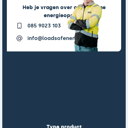
Heb je vragen over onze slimme
energieopslag?
085 9023 103
info@loadsofenergy.com
Type product