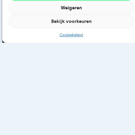
Loads of Energy
Weigeren
Over ons
Bekijk voorkeuren
Blogs
Cookiebeleid
Contact
Load of Energy
Barneveldsestraat 11
3927 CA Renswoude
085 9023 103
info@loadsofenergy.nl