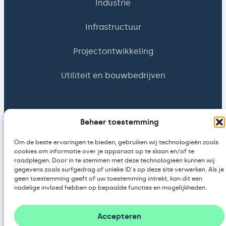
Industrie
Infrastructuur
Projectontwikkeling
Utiliteit en bouwbedrijven
Type afname
Beheer toestemming
Investeren
Om de beste ervaringen te bieden, gebruiken wij technologieën zoals
cookies om informatie over je apparaat op te slaan en/of te
raadplegen. Door in te stemmen met deze technologieën kunnen wij
Huren
gegevens zoals surfgedrag of unieke ID's op deze site verwerken. Als je
geen toestemming geeft of uw toestemming intrekt, kan dit een
Leasen
nadelige invloed hebben op bepaalde functies en mogelijkheden.
Accepteren