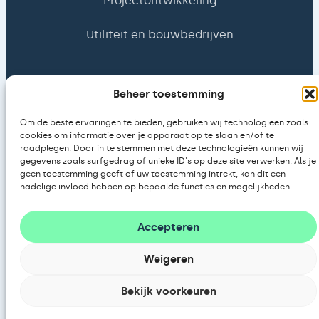
Projectontwikkeling
Utiliteit en bouwbedrijven
Type afname
Beheer toestemming
Investeren
Om de beste ervaringen te bieden, gebruiken wij technologieën zoals
cookies om informatie over je apparaat op te slaan en/of te
raadplegen. Door in te stemmen met deze technologieën kunnen wij
Huren
gegevens zoals surfgedrag of unieke ID's op deze site verwerken. Als je
geen toestemming geeft of uw toestemming intrekt, kan dit een
nadelige invloed hebben op bepaalde functies en mogelijkheden.
Leasen
Accepteren
Loads of Energy
Weigeren
Over ons
Bekijk voorkeuren
Blogs