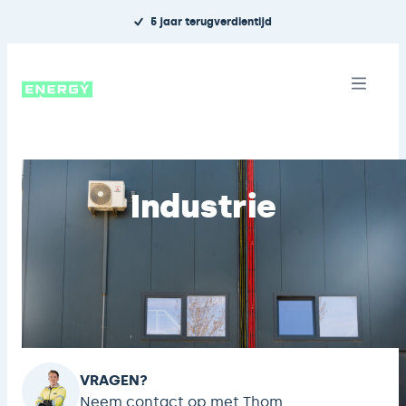
Ga naar de inhoud
5 jaar terugverdientijd
UTILITEIT EN BOUWBEDRIJVEN
Open m
Industrie
VRAGEN?
Neem contact op met Thom