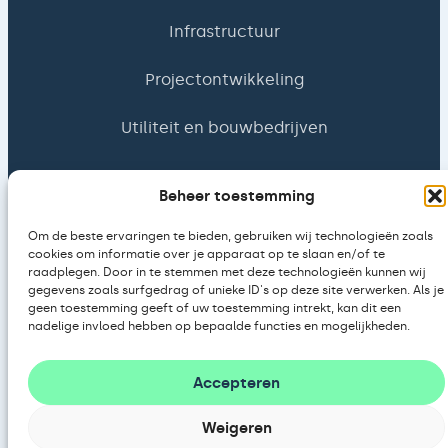
Infrastructuur
Projectontwikkeling
Utiliteit en bouwbedrijven
Beheer toestemming
Type afname
Om de beste ervaringen te bieden, gebruiken wij technologieën zoals
Investeren
cookies om informatie over je apparaat op te slaan en/of te
raadplegen. Door in te stemmen met deze technologieën kunnen wij
gegevens zoals surfgedrag of unieke ID's op deze site verwerken. Als je
Huren
geen toestemming geeft of uw toestemming intrekt, kan dit een
nadelige invloed hebben op bepaalde functies en mogelijkheden.
Leasen
Accepteren
Loads of Energy
Weigeren