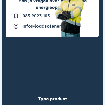
Heb je vragen over onze slimme
energieopslag?
085 9023 103
info@loadsofenergy.com
Type product