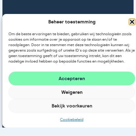
Type afname
Beheer toestemming
Investeren
Om de beste ervaringen te bieden, gebruiken wij technologieën zoals
cookies om informatie over je apparaat op te slaan en/of te
raadplegen. Door in te stemmen met deze technologieën kunnen wij
Huren
gegevens zoals surfgedrag of unieke ID's op deze site verwerken. Als je
geen toestemming geeft of uw toestemming intrekt, kan dit een
Leasen
nadelige invloed hebben op bepaalde functies en mogelijkheden.
Accepteren
Loads of Energy
Weigeren
Over ons
Bekijk voorkeuren
Blogs
Cookiebeleid